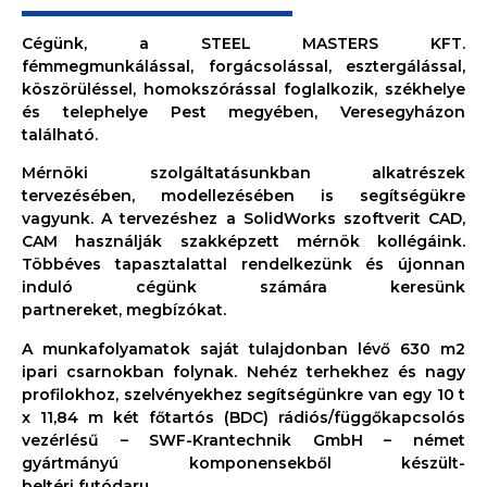
Cégünk, a STEEL MASTERS KFT.
fémmegmunkálással, forgácsolással, esztergálással,
köszörüléssel, homokszórással foglalkozik, székhelye
és telephelye Pest megyében, Veresegyházon
található.
Mérnöki szolgáltatásunkban alkatrészek
tervezésében, modellezésében is segítségükre
vagyunk. A tervezéshez a SolidWorks szoftverit CAD,
CAM használják szakképzett mérnök kollégáink.
Többéves tapasztalattal rendelkezünk és újonnan
induló cégünk számára keresünk
partnereket, megbízókat.
A munkafolyamatok saját tulajdonban lévő 630 m2
ipari csarnokban folynak. Nehéz terhekhez és nagy
profilokhoz, szelvényekhez segítségünkre van egy 10 t
x 11,84 m két főtartós (BDC) rádiós/függőkapcsolós
vezérlésű – SWF-Krantechnik GmbH – német
gyártmányú komponensekből készült-
beltéri futódaru.