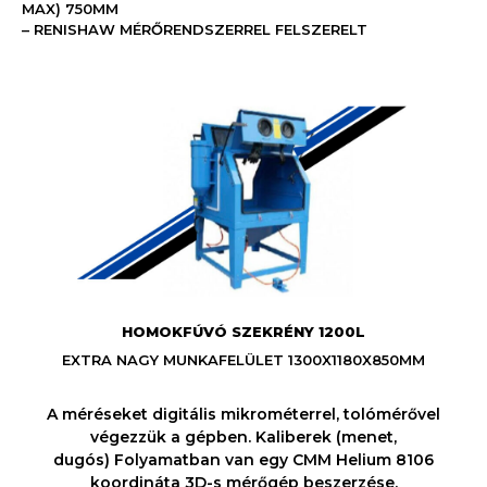
MAX) 750MM
– RENISHAW MÉRŐRENDSZERREL FELSZERELT
HOMOKFÚVÓ SZEKRÉNY 1200L
EXTRA NAGY MUNKAFELÜLET 1300X1180X850MM
A méréseket digitális mikrométerrel, tolómérővel
végezzük a gépben. Kaliberek (menet,
dugós) Folyamatban van egy CMM Helium 8106
koordináta 3D-s mérőgép beszerzése,